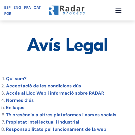
ESP
ENG
FRA
CAT
POR
Vés
al
contingut
Avís
Legal
Qui som?
Acceptació de les condicions dús
Accés al Lloc Web i informació sobre
RADAR
Normes d’ús
Enllaços
Té presència a altres plataformes i xarxes socials
Propietat Intel·lectual i Industrial
Responsabilitats pel funcionament de la web