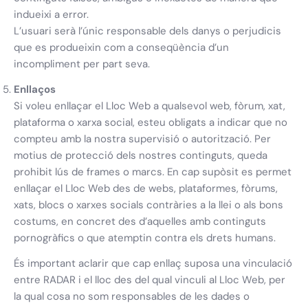
indueixi a error.
L’usuari serà l’únic responsable dels danys o perjudicis
que es produeixin com a conseqüència d’un
incompliment per part seva.
Enllaços
Si voleu enllaçar el Lloc Web a qualsevol web, fòrum, xat,
plataforma o xarxa social, esteu obligats a indicar que no
compteu amb la nostra supervisió o autorització. Per
motius de protecció dels nostres continguts, queda
prohibit lús de frames o marcs. En cap supòsit es permet
enllaçar el Lloc Web des de webs, plataformes, fòrums,
xats, blocs o xarxes socials contràries a la llei o als bons
costums, en concret des d’aquelles amb continguts
pornogràfics o que atemptin contra els drets humans.
És important aclarir que cap enllaç suposa una vinculació
entre RADAR i el lloc des del qual vinculi al Lloc Web, per
la qual cosa no som responsables de les dades o