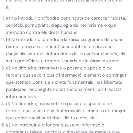
Per això, entre d’altres activitats, l’usuari es compromet
a:
a) No introduir o difondre continguts de caràcter racista,
xenòfob, pornogràfic, d’apologia del terrorisme o que
atemptin contra els drets humans.
b) No introduir o difondre a la xarxa programes de dades
(virus i programari nociu) susceptibles de provocar
danys als sistemes informàtics del proveïdor d’accés, els
seus proveïdors o tercers Usuaris de la xarxa Internet.
c) No difondre, transmetre o posar a disposició de
tercers qualsevol tipus d’informació, element o contingut
que atempti contra els drets fonamentals i les llibertats
públiques reconeguts constitucionalment i als tractats
internacionals.
d) No difondre, transmetre o posar a disposició de
tercers qualsevol tipus dinformació, element o contingut
que constitueixi publicitat il·lícita o deslleial.
e) No introduir o difondre qualsevol informació i
continguts falsos, ambigus o inexactes de manera que