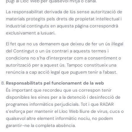
pugi al Lloc Web per qualsevol mitjà o canal.
La responsabilitat derivada de lús sense autorització de
materials protegits pels drets de propietat intel·lectual i
industrial continguts en aquesta pàgina correspondrà
exclusivament a lusuari.
El fet que no us demanem que deixeu de fer un ús il·legal
del Contingut o un ús contrari a aquests termes i
condicions no s’ha d’interpretar com a consentiment o
autorització per a aquest ús. Tampoc constitueix una
renúncia a cap acció legal que puguem tenir a l’abast.
Responsabilitats pel funcionament de la web
És important que recordeu que us correspon tenir
disponibles les eines per a la detenció i desinfecció de
programes informàtics perjudicials. Tot i que RADAR
s’esforça per mantenir el Lloc Web lliure de virus, cucs o
qualsevol altre element informàtic nociu, no podem
garantir-ne la completa absència.