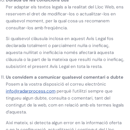
Durada de les condicions dús
Per adaptar els textos legals a la realitat del Lloc Web, ens
reservem el dret de modificar-los o actualitzar-los en
qualsevol moment, per la qual cosa us recomanem
consultar-los amb freqüència.
Si qualsevol clàusula inclosa en aquest Avís Legal fos
declarada totalment o parcialment nul·la o ineficaç,
aquesta nul·litat o ineficàcia només afectarà aquesta
clàusula o la part de la mateixa que resulti nul·la o ineficaç,
subsistint el present Avís Legal en tota la resta.
Us convidem a comunicar qualsevol comentari o dubte
Posem a la vostra disposició el correu electrònic
info@radarprocess.com
perquè l’utilitzi sempre que
tingueu algun dubte, consulta o comentari, tant del
contingut de la web, com en relació amb els termes legals
d’aquesta.
Així mateix, si detecta algun error en la informació oferta
o en la configuració, actualització i contingut del Lloc