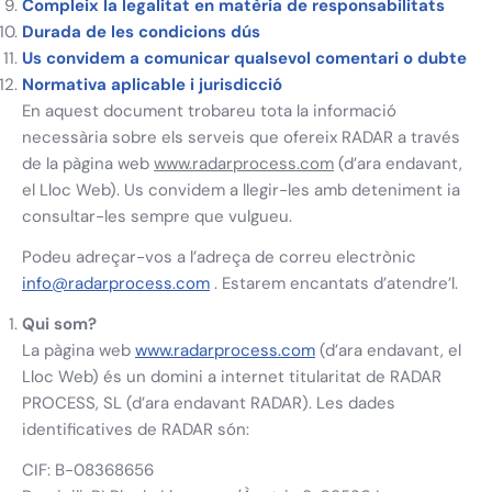
Compleix la legalitat en matèria de responsabilitats
Durada de les condicions dús
Us convidem a comunicar qualsevol comentari o dubte
Normativa aplicable i jurisdicció
En aquest document trobareu tota la informació
necessària sobre els serveis que ofereix RADAR a través
de la pàgina web
www.radarprocess.com
(d’ara endavant,
el Lloc Web). Us convidem a llegir-les amb deteniment ia
consultar-les sempre que vulgueu.
Podeu adreçar-vos a l’adreça de correu electrònic
info@radarprocess.com
. Estarem encantats d’atendre’l.
Qui som?
La pàgina web
www.radarprocess.com
(d’ara endavant, el
Lloc Web) és un domini a internet titularitat de RADAR
PROCESS, SL (d’ara endavant RADAR). Les dades
identificatives de RADAR són:
CIF: B-08368656