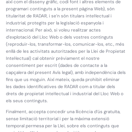
així com el disseny gràfic, codi font i altres elements de
programari continguts a la present pàgina Web), són
titularitat de RADAR, i se’n són titulars intel·lectual i
industrial, protegits per la legislació espanyola i
internacional. Per això, si voleu realitzar actes
d’explotació del Lloc Web o dels vostres continguts
(reproduir-los, transformar-los, comunicar-los, etc., més
enllà de les activitats autoritzades per la Llei de Propietat
Intel·lectual) cal obtenir prèviament el nostre
consentiment per escrit (dades de contacte a la
capçalera del present Avís legal), amb independència dels
fins que us moguin. Així mateix, queda prohibit eliminar
les dades identificatives de RADAR com a titular dels
drets de propietat intel·lectual i industrial del Lloc Web o
els seus continguts.
Finalment, accepta concedir una llicència d’ús gratuïta,
sense limitació territorial i per la màxima extensió
temporal permesa per la Llei, sobre els continguts que