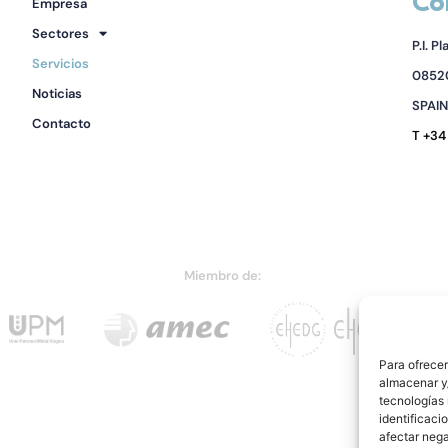
Co
Empresa
Sectores
P.I. P
Servicios
08520
Noticias
SPAIN
Contacto
T +34
Miembro de:
Para ofrecer
almacenar y/
tecnologías
identificaci
afectar nega