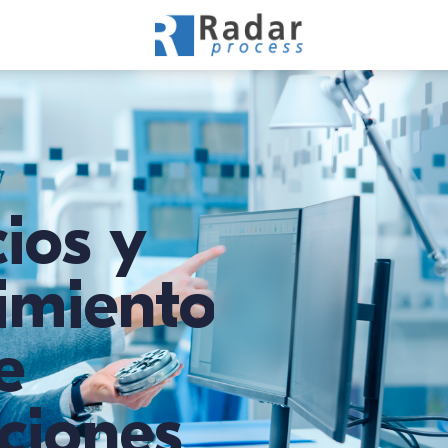
cios
y
imiento
e
aciones